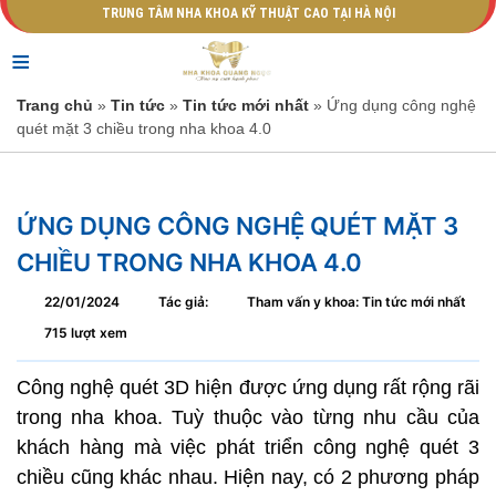
TRUNG TÂM NHA KHOA KỸ THUẬT CAO TẠI HÀ NỘI
≡
Trang chủ
»
Tin tức
»
Tin tức mới nhất
» Ứng dụng công nghệ
quét mặt 3 chiều trong nha khoa 4.0
ỨNG DỤNG CÔNG NGHỆ QUÉT MẶT 3
CHIỀU TRONG NHA KHOA 4.0
22/01/2024
Tác giả:
Tham vấn y khoa: Tin tức mới nhất
715 lượt xem
Công nghệ quét 3D hiện được ứng dụng rất rộng rãi
trong nha khoa. Tuỳ thuộc vào từng nhu cầu của
khách hàng mà việc phát triển công nghệ quét 3
chiều cũng khác nhau. Hiện nay, có 2 phương pháp