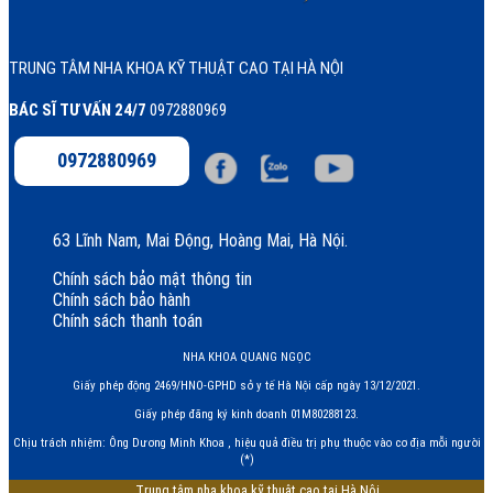
TRUNG TÂM NHA KHOA KỸ THUẬT CAO TẠI HÀ NỘI
BÁC SĨ TƯ VẤN 24/7
0972880969
0972880969
63 Lĩnh Nam, Mai Động, Hoàng Mai, Hà Nội.
Chính sách bảo mật thông tin
Chính sách bảo hành
Chính sách thanh toán
NHA KHOA QUANG NGỌC
Giấy phép động 2469/HNO-GPHD sở y tế Hà Nội cấp ngày 13/12/2021.
Giấy phép đăng ký kinh doanh 01M80288123.
Chịu trách nhiệm: Ông Dương Minh Khoa , hiệu quả điều trị phụ thuộc vào cơ địa mỗi người
(*)
Trung tâm nha khoa kỹ thuật cao tại Hà Nội