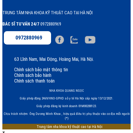
TRUNG TÂM NHA KHOA KỸ THUẬT CAO TẠI HÀ NỘI
BÁC SĨ TƯ VẤN 24/7
0972880969
0972880969
63 Lĩnh Nam, Mai Động, Hoàng Mai, Hà Nội.
Chính sách bảo mật thông tin
Chính sách bảo hành
Chính sách thanh toán
NHA KHOA QUANG NGỌC
Giấy phép động 2469/HNO-GPHD sở y tế Hà Nội cấp ngày 13/12/2021.
Giấy phép đăng ký kinh doanh 01M80288123.
Chịu trách nhiệm: Ông Dương Minh Khoa , hiệu quả điều trị phụ thuộc vào cơ địa mỗi người
(*)
Trung tâm nha khoa kỹ thuật cao tại Hà Nội
×