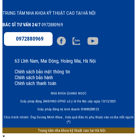
TRUNG TÂM NHA KHOA KỸ THUẬT CAO TẠI HÀ NỘI
BÁC SĨ TƯ VẤN 24/7
0972880969
0972880969
63 Lĩnh Nam, Mai Động, Hoàng Mai, Hà Nội.
Chính sách bảo mật thông tin
Chính sách bảo hành
Chính sách thanh toán
NHA KHOA QUANG NGỌC
Giấy phép động 2469/HNO-GPHD sở y tế Hà Nội cấp ngày 13/12/2021.
Giấy phép đăng ký kinh doanh 01M80288123.
Chịu trách nhiệm: Ông Dương Minh Khoa , hiệu quả điều trị phụ thuộc vào cơ địa mỗi người
(*)
Trung tâm nha khoa kỹ thuật cao tại Hà Nội
×