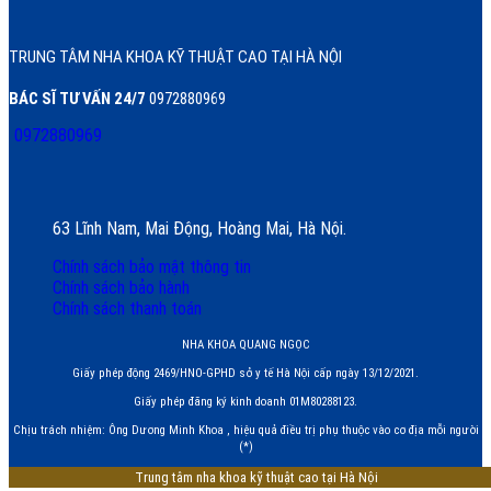
TRUNG TÂM NHA KHOA KỸ THUẬT CAO TẠI HÀ NỘI
BÁC SĨ TƯ VẤN 24/7
0972880969
0972880969
63 Lĩnh Nam, Mai Động, Hoàng Mai, Hà Nội.
Chính sách bảo mật thông tin
Chính sách bảo hành
Chính sách thanh toán
NHA KHOA QUANG NGỌC
Giấy phép động 2469/HNO-GPHD sở y tế Hà Nội cấp ngày 13/12/2021.
Giấy phép đăng ký kinh doanh 01M80288123.
Chịu trách nhiệm: Ông Dương Minh Khoa , hiệu quả điều trị phụ thuộc vào cơ địa mỗi người
(*)
Trung tâm nha khoa kỹ thuật cao tại Hà Nội