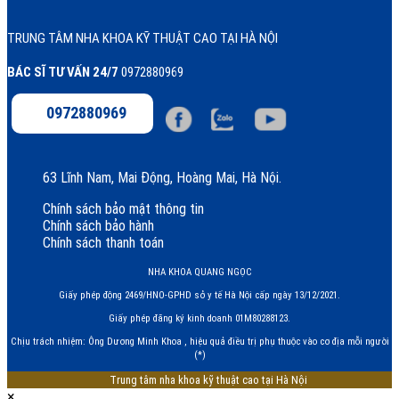
TRUNG TÂM NHA KHOA KỸ THUẬT CAO TẠI HÀ NỘI
BÁC SĨ TƯ VẤN 24/7
0972880969
0972880969
63 Lĩnh Nam, Mai Động, Hoàng Mai, Hà Nội.
Chính sách bảo mật thông tin
Chính sách bảo hành
Chính sách thanh toán
NHA KHOA QUANG NGỌC
Giấy phép động 2469/HNO-GPHD sở y tế Hà Nội cấp ngày 13/12/2021.
Giấy phép đăng ký kinh doanh 01M80288123.
Chịu trách nhiệm: Ông Dương Minh Khoa , hiệu quả điều trị phụ thuộc vào cơ địa mỗi người
(*)
Trung tâm nha khoa kỹ thuật cao tại Hà Nội
×