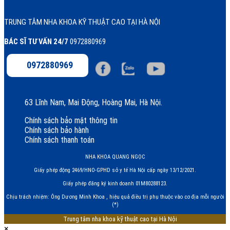
TRUNG TÂM NHA KHOA KỸ THUẬT CAO TẠI HÀ NỘI
BÁC SĨ TƯ VẤN 24/7
0972880969
0972880969
63 Lĩnh Nam, Mai Động, Hoàng Mai, Hà Nội.
Chính sách bảo mật thông tin
Chính sách bảo hành
Chính sách thanh toán
NHA KHOA QUANG NGỌC
Giấy phép động 2469/HNO-GPHD sở y tế Hà Nội cấp ngày 13/12/2021.
Giấy phép đăng ký kinh doanh 01M80288123.
Chịu trách nhiệm: Ông Dương Minh Khoa , hiệu quả điều trị phụ thuộc vào cơ địa mỗi người
(*)
Trung tâm nha khoa kỹ thuật cao tại Hà Nội
×