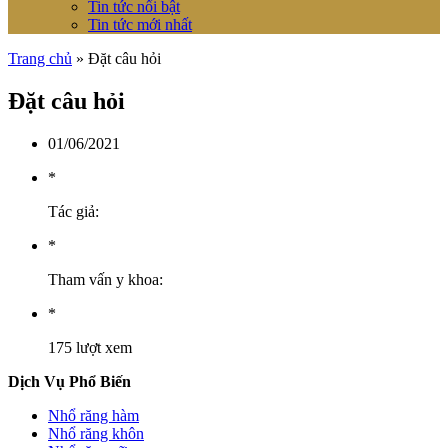
Tin tức nổi bật
Tin tức mới nhất
Trang chủ
» Đặt câu hỏi
Đặt câu hỏi
01/06/2021
*
Tác giả:
*
Tham vấn y khoa:
*
175 lượt xem
Dịch Vụ Phổ Biến
Nhổ răng hàm
Nhổ răng khôn