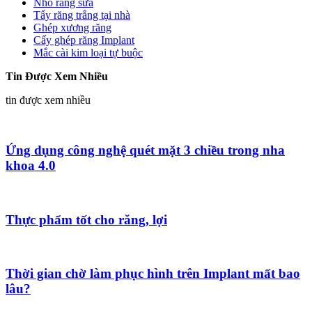
Nhổ răng sữa
Tẩy răng trắng tại nhà
Ghép xương răng
Cấy ghép răng Implant
Mắc cài kim loại tự buộc
Tin Được Xem Nhiều
tin được xem nhiều
Ứng dụng công nghệ quét mặt 3 chiều trong nha
khoa 4.0
Thực phẩm tốt cho răng, lợi
Thời gian chờ làm phục hình trên Implant mất bao
lâu?