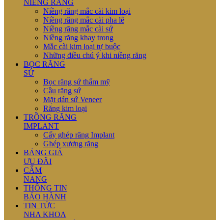
NIỀNG RĂNG
Niềng răng mắc cài kim loại
Niềng răng mắc cài pha lê
Niềng răng mắc cài sứ
Niềng răng khay trong
Mắc cài kim loại tự buộc
Những điều chú ý khi niềng răng
BỌC RĂNG
SỨ
Bọc răng sứ thẩm mỹ
Cầu răng sứ
Mặt dán sứ Veneer
Răng kim loại
TRỒNG RĂNG
IMPLANT
Cấy ghép răng Implant
Ghép xương răng
BẢNG GIÁ
ƯU ĐÃI
CẨM
NANG
THÔNG TIN
BẢO HÀNH
TIN TỨC
NHA KHOA