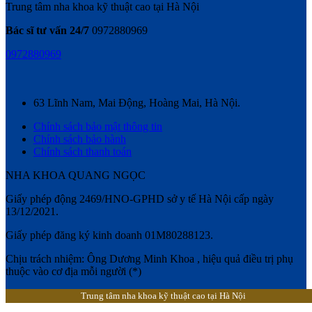
Trung tâm nha khoa kỹ thuật cao tại Hà Nội
Bác sĩ tư vấn 24/7
0972880969
0972880969
63 Lĩnh Nam, Mai Động, Hoàng Mai, Hà Nội.
Chính sách bảo mật thông tin
Chính sách bảo hành
Chính sách thanh toán
NHA KHOA QUANG NGỌC
Giấy phép động 2469/HNO-GPHD sở y tế Hà Nội cấp ngày
13/12/2021.
Giấy phép đăng ký kinh doanh 01M80288123.
Chịu trách nhiệm: Ông Dương Minh Khoa , hiệu quả điều trị phụ
thuộc vào cơ địa mỗi người (*)
Trung tâm nha khoa kỹ thuật cao tại Hà Nội